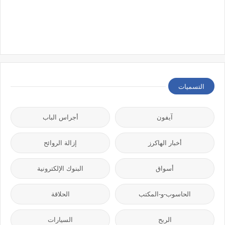
التسميات
آيفون
أجراس الباب
أخبار الهاكرز
إزالة الروائح
أسواق
البنوك الإلكترونية
الحاسوب-و-المكتب
الحلاقة
الربح
السيارات