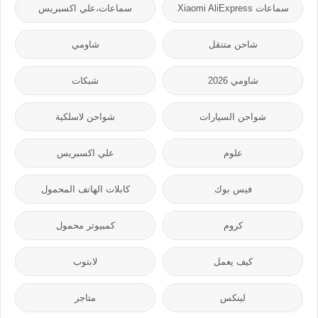
سماعات Xiaomi AliExpress
سماعات،علي اكسبريس
شاحن متنقل
شاومي
شاومي 2026
شبكات
شواحن السيارات
شواحن لاسلكية
علوم
علي اكسبريس
فيس بوك
كابلات الهاتف المحمول
كروم
كمبيوتر محمول
كيف يعمل
لابتوب
لينكس
متاجر