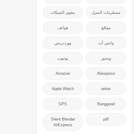
مستلزمات المنزل
مقوي الشبكات
مواقع
هواتف
واتس آب
ووردبريس
ويندوز
يوتيوب
Amazon
Aliexpress
Apple Watch
anker
GPS
Banggood
Silent Blender
pdf
AliExpress