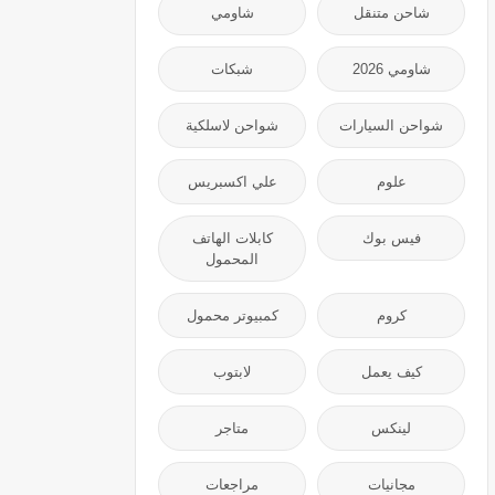
شاحن متنقل
شاومي
شاومي 2026
شبكات
شواحن السيارات
شواحن لاسلكية
علوم
علي اكسبريس
فيس بوك
كابلات الهاتف
المحمول
كروم
كمبيوتر محمول
كيف يعمل
لابتوب
لينكس
متاجر
مجانيات
مراجعات