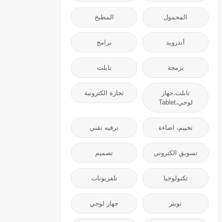
المحمول
المطبخ
أندرويد
برامج
برمجة
تابلت
تابلت،جهاز
تجارة الكترونية
لوحي،Tablet
تخييم، اضاءة
ترفيه تقني
تسويق الكتروني
تصميم
تكنولوجيا
تلفزيونات
تويتر
جهاز لوحي