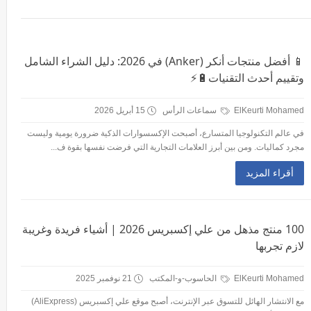
📱 أفضل منتجات أنكر (Anker) في 2026: دليل الشراء الشامل
وتقييم أحدث التقنيات🔋⚡
ElKeurti Mohamed
سماعات الرأس
15 أبريل 2026
في عالم التكنولوجيا المتسارع، أصبحت الإكسسوارات الذكية ضرورة يومية وليست
مجرد كماليات. ومن بين أبرز العلامات التجارية التي فرضت نفسها بقوة ف...
أقراء المزيد
100 منتج مذهل من علي إكسبريس 2026 | أشياء فريدة وغريبة
لازم تجربها
ElKeurti Mohamed
الحاسوب-و-المكتب
21 نوفمبر 2025
مع الانتشار الهائل للتسوق عبر الإنترنت، أصبح موقع علي إكسبريس (AliExpress)