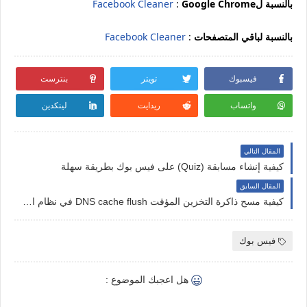
Google Chromeبالنسبة ل
:
Facebook Cleaner
بالنسبة لباقي المتصفحات
:
Facebook Cleaner
فيسبوك
تويتر
بنترست
واتساب
ريدايت
لينكدين
المقال التالي
كيفية إنشاء مسابقة (Quiz) على فيس بوك بطريقة سهلة
المقال السابق
كيفية مسح ذاكرة التخزين المؤقت DNS cache flush في نظام التشغيل Windows
فيس بوك
هل اعجبك الموضوع :