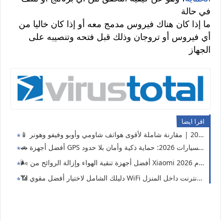
في حالة
ما إذا كان هناك فيروس مدمج معه أو إذا كان خاليا من
أي فيروس أو تروجان وذلك قبل فتحه وتنصيبه على
الجهاز
اقرا ايضا
اية ذكية وأمان بلا حدود 🔒📡
زة تنقية الهواء وإزالة الروائح من Xiaomi لعام 2026! 🏠✨