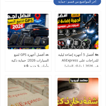
أخر المواضيع من قسم : حماية
🏍️ أفضل 5 أجهزة إضاءة ليلية
🚗 أفضل أجهزة GPS لتتبع
للدراجات على AliExpress
السيارات 2026: حماية ذكية
في 2026 | دليلك الشامل
وأمان بلا حدود 🔒📡
للقيادة الآمنة