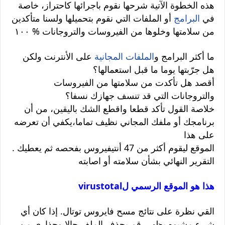
هذه الخطوة الآتية شرحها نقوم باجرائها كاحتراز، خاصة
في
البرامج
أو الملفات التي نقوم بتحميلها ولسنا متأكدين
من سلامتها وخلوها من الفيروسات والتروجانات % ١٠٠
ما أكثر البرامج و
الملفات المجانية
على الأنترنت ولكن
هل جرّبتها يوما ما قبل استعمالها؟
أقصد هل تأكدت من سلامتها من الفيروسات
والتروجانات التي قد تنسف جهازك نسفا؟
خلاصة القول تأكد قطعا واقطع الشك باليقين، من أن
برنامجك أو ملفك المجاني نظيف تماما،يكفي أن تعرضه
على هذا
. الموقع ليقوم أكثر من 47 أنتيفيروس بفحصه ثم يعطيك
التقرير النهائي بشأن سلامته أو اصابته
virustotalهذا هو الموقع الرسمي ل
القي نظرة على نتائج مسح فايروس توتال. إذا كان أي
شيء مشبوه يظهر، قم بحذف الملف حالا وحذاري من