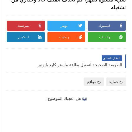
تشغيله
فيسبوك
تويتر
بنترست
واتساب
ريدايت
لينكدين
المقال السابق
الطريقة الصحيحة لتفعيل بطاقة ماستر كارد بايونير
حماية
مواقع
هل اعجبك الموضوع :