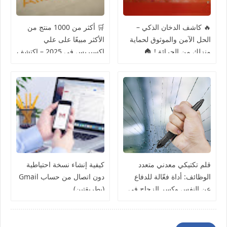
🔥 كاشف الدخان الذكي –
🛒 أكثر من 1000 منتج من
الحل الآمن والموثوق لحماية
الأكثر مبيعًا على علي
منزلك من الحرائق! 🏠
إكسبريس في 2025 – اكتشف
أفضل العروض! ✨
قلم تكتيكي معدني متعدد
كيفية إنشاء نسخة احتياطية
الوظائف: أداة فعّالة للدفاع
دون اتصال من حساب Gmail
عن النفس وكسر الزجاج في
(بطريقتين)
حالات الطوارئ