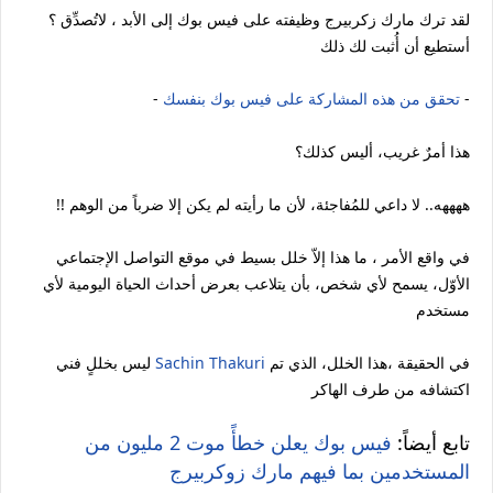
لقد ترك مارك زكربيرج وظيفته على فيس بوك إلى الأبد ، لاتُصدِّق ؟
أستطيع أن أُثبت لك ذلك
-
تحقق من هذه المشاركة على فيس بوك بنفسك
-
هذا أمرٌ غريب، أليس كذلك؟
!! ههههه.. لا داعي للمُفاجئة، لأن ما رأيته لم يكن إلا ضرباً من الوهم
في واقع الأمر ، ما هذا إلاّ خلل بسيط في موقع التواصل الإجتماعي
الأوّل، يسمح لأي شخص، بأن يتلاعب بعرض أحداث الحياة اليومية لأي
مستخدم
في الحقيقة ،هذا الخلل، الذي تم
Sachin Thakuri
ليس بخللٍ فني
اكتشافه من طرف الهاكر
تابع أيضاً:
فيس بوك يعلن خطأً موت 2 مليون من
المستخدمين بما فيهم مارك زوكربيرج