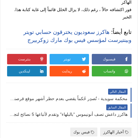
الهاكر
.فور اكتشافه حالاً ، رغم ذلك، لا يزال الخلل قائماً إلى غاية كتابة هذا
الخبر
تابع أيضاً:
هاكرز سعوديون يخترقون حسابي تويتر
وبينتيرست لمؤسس فيس بوك مارك زوكربيرج
فيسبوك
تويتر
بنترست
واتساب
ريدايت
لينكدين
المقال التالي
محكمة سويدية - تُصدِر حُكماُ يقضي بعدم حظر أشهر موقع قرصنة "ذا بايرت بي The Pirate Bay"
المقال السابق
هاكرز داعش تصف أنونيموس "بالبلهاء" وتقدم لأتباعها 5 نصائح لتجنب الاخترق
أخبار الهاكرز
فيس بوك