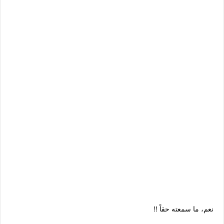
!! نعم، ما سمعته حقاً