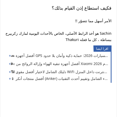
فكيف استطاع إذن القيام بذلك؟
!! الأمر أسهل مما تتصوّر
هو أخذ الرابط الأصلي، الخاص بالأحداث اليومية لمارك زكربيرج Sachin
Thakuri ببساطة ، كل ما فعله
اقرا ايضا
اية ذكية وأمان بلا حدود 🔒📡
زة تنقية الهواء وإزالة الروائح من Xiaomi لعام 2026! 🏠✨