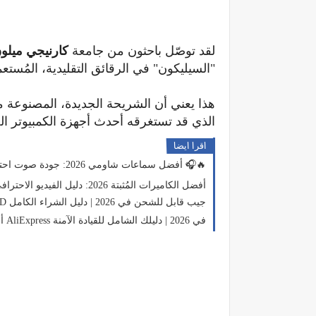
لقد توصّل باحثون من جامعة
كارنيجي ميلو
"السيليكون" في الرقائق التقليدية، المُستعمل في
هذا يعني أن الشريحة الجديدة، المصنوعة 
الذي قد تستغرقه أحدث أجهزة الكمبيوتر الح
اقرا ايضا
أفضل سماعات شاومي 2026: جودة صوت احترافية بسعر اقتصادي 🎧🔥
أفضل الكاميرات المُثبتة 2026: دليل الفيديو الاحترافي بدون اهتزاز
أفضل 12 مصباح LED جيب قابل للشحن في 2026 | دليل الشراء الكامل
🏍️ أفضل 5 أجهزة إضاءة ليلية للدراجات على AliExpress في 2026 | دليلك الشامل للقيادة الآمنة