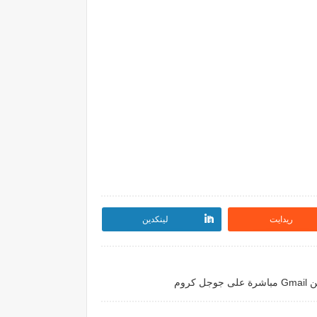
ريدايت
لينكدين
روم