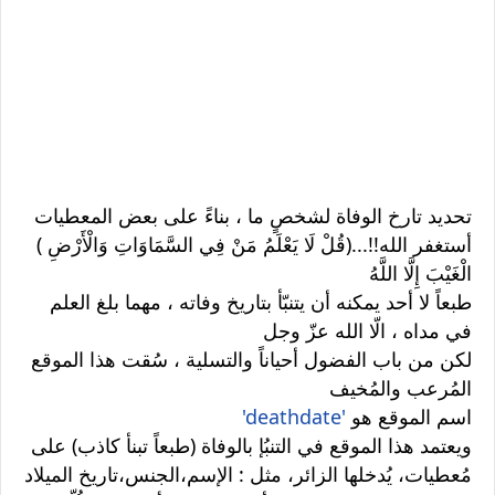
تحديد تارخ الوفاة لشخصٍ ما ، بناءً على بعض المعطيات
( أستغفر الله!!...(قُلْ لَا يَعْلَمُ مَنْ فِي السَّمَاوَاتِ وَالْأَرْضِ
الْغَيْبَ إِلَّا اللَّهُ
طبعاً لا أحد يمكنه أن يتنبّأ بتاريخ وفاته ، مهما بلغ العلم
في مداه ، الّا الله عزّ وجل
لكن من باب الفضول أحياناً والتسلية ، سُقت هذا الموقع
المُرعب والمُخيف
اسم الموقع هو
'deathdate'
ويعتمد هذا الموقع في التنبُإ بالوفاة (طبعاً تبنأ كاذب) على
مُعطيات، يُدخلها الزائر، مثل : الإسم،الجنس،تاريخ الميلاد