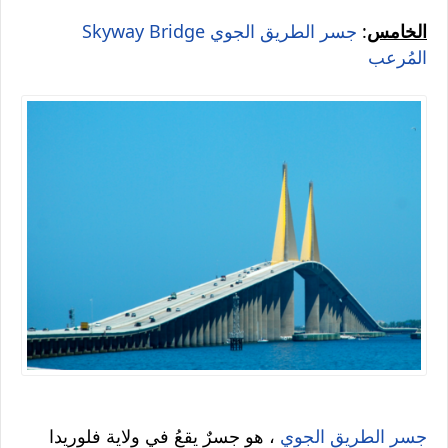
الخامس
:
جسر الطريق الجوي
Skyway Bridge
المُرعب
جسر الطريق الجوي
، هو جسرٌ يقعُ في ولاية فلوريدا