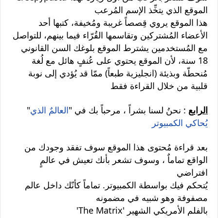
الموقع الذي يتخِّذ الإسم المُرعب
هذا الموقع يروي قِصصاً غريبة ومُخيفة، كتبها أحد
الأعضاء المُشتركين وتقاسمها القُرّاء فيما بينهم، للتواصل
مع المُستخدمين يشترط الموقع بلوغك السن القانوني
18 سنة، لأن الموقع يحتوي على عُنفٍ هائل مع لُغة
مُنحطّة وبذيئة (انجليزية طبعاً) ممّا قد يُؤدي إلى نوبة
قلبية من خلال القراءة فقط
الرابع
: نحنُ لسنا بشراً ، مرحباً بك في "
العالمٌ الذي
"
يُحاكي الكمبيوتر
بعد قراءة مُحتوى هذا الموقع سوف تفقد وجودك من
الواقع تماماٌ ، وسوف تشعر بأنك تعيش في عالمٍ
افتراضي
يُتحكم فيك بواسطة الكمبيوتر. تماماً كأنّك داخل عالم
مصفوفة وهو شبيه في مضمونه
'The Matrix' بالفلم الأمريكي الشهير