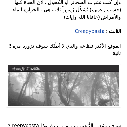
وإن كنت تشرب السجائر أو الكحول ، لأن الحياة كُلّها
(حسب زعمهم) تُشكّل رُموزاً ثلاثة هي : الحرارة،الماء
(والأمراض (عافانا الله وإياك
الثالث
:
Creepypasta
!! الموقع الأكثر فظاعة والذي لا أظُنّك سوف تزوره مرة
ثانية
‘Creepypasta’ سوف تشعر بالرُّعب من أول زيارة لهذا