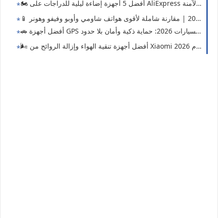
اية ذكية وأمان بلا حدود 🔒📡
زة تنقية الهواء وإزالة الروائح من Xiaomi لعام 2026! 🏠✨