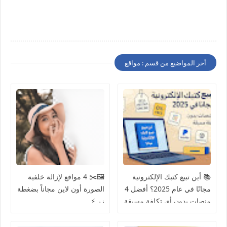
أخر المواضيع من قسم : مواقع
📚 أين تبيع كتبك الإلكترونية
🖼️✂️ 4 مواقع لإزالة خلفية
مجانًا في عام 2025؟ أفضل 4
الصورة أون لاين مجاناً بضغطة
منصات بدون أي تكلفة مسبقة
زر ⚡️