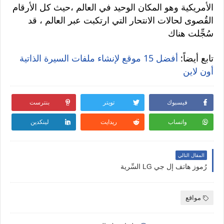
الأمريكية وهو المكان الوحيد في العالم ،حيث كل الأرقام
القُصوى لحالات الانتحار التي ارتكبت عبر العالم ، قد
سُجِّلت هناك
تابع أيضاً:
أفضل 15 موقع لإنشاء ملفات السيرة الذاتية
أون لاين
فيسبوك
تويتر
بنترست
واتساب
ريدايت
لينكدين
المقال التالي
رُموز هاتف إل جي LG السِّرية
مواقع