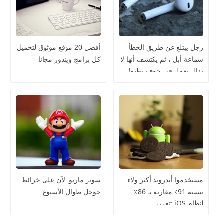
رجل يبتلع عن طريق الخطأ
أفضل 20 موقع موثوق لتحميل
سماعة أبل ، ثم يكتشف أنها لا
كل برامج ويندوز مجانا
تزال تعمل في جوف بطنه!
مستخدموا أندرويد أكثر ولاء
سوبر ماريو الآن على خرائط
بنسبة 91٪ مقارنة بـ 86٪
جوجل طوال الأسبوع
لنظام iOS :تقرير