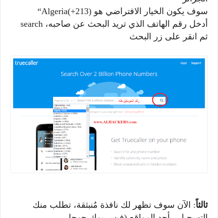
سوف يكون الخيار الافتراضي هو
“Algeria(+213)
أدخل رقم الهاتف الذي تريد البحث عن صاحبه،
search
ثم انقر على زر البحث
ثالثاً
: الآن سوف تظهر لك نافذة مُنبثقة، تطلب منك
التسجيل، بأحد المواقع (فيس بوك،جوجل،