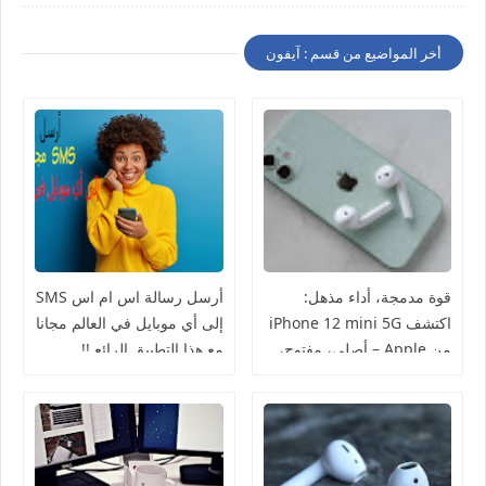
أخر المواضيع من قسم : آيفون
قوة مدمجة، أداء مذهل:
أرسل رسالة اس ام اس SMS
اكتشف iPhone 12 mini 5G
إلى أي موبايل في العالم مجانا
من Apple – أصلي، مفتوح،
مع هذا التطبيق الرائع !!
ومليء بالابتكار