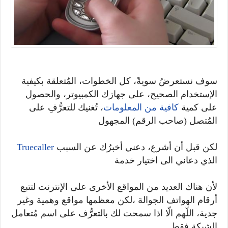
سوف نستعرضُ سويةً، كل الخطوات، المُتعلقة بكيفية
الإستخدام الصحيح، على جهازك الكمبيوتر، والحصول
على كمية
كافية من المعلومات
، تُغنيك للتعرُّفِ على
المُتصل (صاحب الرقم) المجهول
لكن قبل أن أشرع، دعني أخبرُك عن السبب
Truecaller
الذي دعاني الى اختيار خدمة
لأن هناك العديد من المواقع الأخرى على الإنترنت لتتبع
أرقام الهواتف الجوالة ،لكن معظمها مواقع وهمية وغير
جدية، اللّهم الّا اذا سمحت لك بالتعرُّف على اسم مُتعامل
الشبكة فقط