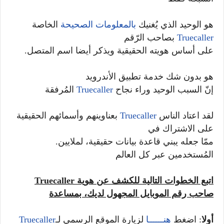
هو الوحيد الذي يُغنيك
بالمعلومات الصحيحة
الخاصة
Truecaller
بصاحب الرّقم
.على أساس هويته الحقيقية ويذكر أيضا اسم المتصل
هو بدون شك خدمة تطبيق الأندرويد
إنّ السبب الوحيد وراء نجاح
Truecaller
المُرفقة
لقد اعتاد الناس
Truecaller
بعناوينهم وأسمائهم الحقيقية
على الاشتراك في
.ممّا جعله يبني قاعدة بيانات حقيقية، لملايين
المُستخدمين عبر كل العالم
اتبع الخطوات التالية للكشف عن هوية
Truecaller
صاحب رقم الموبايل المجهول لديك، بمساعدة
أولا
: اضغط
هنــــــا
لزيارة الموقع الرسمي لـ
Truecaller