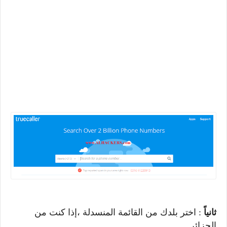
ثانياً
: اختر بلدك من القائمة المنسدلة ،إذا كنت من
الجزائر