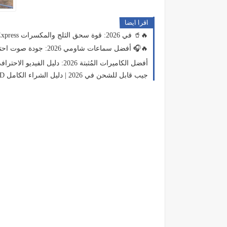
اقرا ايضا
أفضل 5 خلاطات كهربائية من AliExpress في 2026: قوة سحق الثلج والمكسرات 🥤🔥
أفضل سماعات شاومي 2026: جودة صوت احترافية بسعر اقتصادي 🎧🔥
أفضل الكاميرات المُثبتة 2026: دليل الفيديو الاحترافي بدون اهتزاز
أفضل 12 مصباح LED جيب قابل للشحن في 2026 | دليل الشراء الكامل