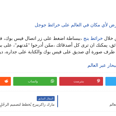
ض لأي مكان في العالم على خرائط جوجل
 خلال
خرائط بنج
،ببساطة اضغط على زر اتصال فيس بوك، ف
ئق، يمكنك ان ترى كل أصدقائك ،ممّن أدرجوا "مُدنهم"، على بر
ى طرف صورة أي صديق على فيس بوك والكتابة على جداره، د
حار عبر العالم
بنترست
واتساب
المقال السابق
الم
مارك زاكربيرج يُخطط لتصميم الرجُلٍ الحديد