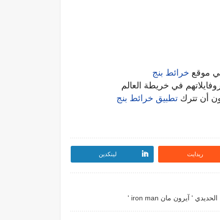
ي موقع
خرائط بنج
وفايلاتهم في خريطة العالم
ون أن تترك
تطبيق خرائط بنج
ريدايت
لينكدين
ي ' آيرون مان iron man '