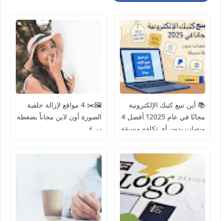
📚 أين تبيع كتبك الإلكترونية
🖼️✂️ 4 مواقع لإزالة خلفية
مجانًا في عام 2025؟ أفضل 4
الصورة أون لاين مجاناً بضغطة
منصات بدون أي تكلفة مسبقة
زر ⚡️