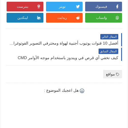
فيسبوك
تويتر
بنترست
واتساب
ريدايت
لينكدين
المقال التالي
أفضل 10 قنوات يوتيوب أجنبية لهواة ومحترفي التصوير الفوتوغرافي
المقال السابق
كيف تخفي أي قرص في ويندوز باستخدام موجه الأوامر CMD
مواقع
هل اعجبك الموضوع :