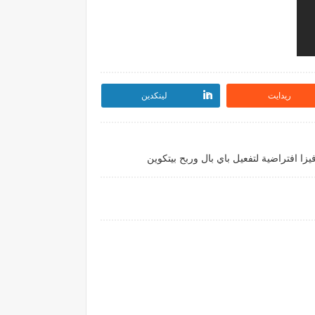
ريدايت
لينكدين
زا افتراضية لتفعيل باي بال وربح بيتكوين