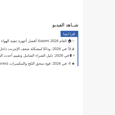
شــاهد الفيديو
اقرا ايضا
🌬️ أفضل أجهزة تنقية الهواء وإزالة الروائح من Xiaomi لعام 2026! 🏠✨
📶 دليلك الشامل لاختيار أفضل مقوي WiFi في 2026: وداعًا لمشكلة ضعف الإنترنت داخل المنزل 🚀📡
📱 أفضل منتجات أنكر (Anker) في 2026: دليل الشراء الشامل وتقييم أحدث التقنيات🔋⚡
أفضل 5 خلاطات كهربائية من AliExpress في 2026: قوة سحق الثلج والمكسرات 🥤🔥