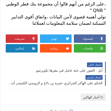
،على الرغم من أنهم قالوا أن مجموعة بنك قطر الوطني
" QNB "
تولي أهمية قصوى لأمن البيانات ،وانفاق أقوى التدابير
الممكنة لضمان سلامة المعلومات لعملائنا
فيسبوك
تويتر
بنترست
واتساب
ريدايت
لينكدين
المقال التالي
أبل : العثور على جثة عامل في مقرها بكوبرتينو
المقال السابق
الحكم على الهاكر الجزائري حمزة بن دلاج و الروسي الكسندر أندريفيتش بالسجن 24 سنة و6 أشهر
أخبار الهاكرز