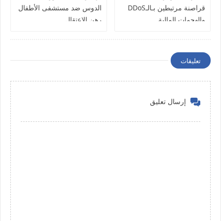
قراصنة مرتبطين بـالـDDoS
الدوس ضد مستشفى الأطفال
والهجمات المالية
رهن الإعتقال
تعليقات
إرسال تعليق