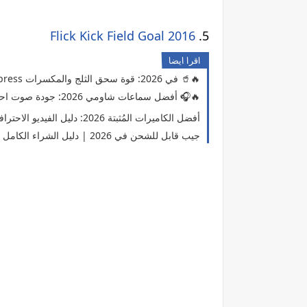
Flick Kick Field Goal 2016
.5
اقرا ايضا
أفضل 5 خلاطات كهربائية من AliExpress في 2026: قوة سحق الثلج والمكسرات 🥤🔥
أفضل سماعات شاومي 2026: جودة صوت احترافية بسعر اقتصادي 🎧🔥
أفضل الكاميرات المُثبتة 2026: دليل الفيديو الاحترافي بدون اهتزاز
أفضل 12 مصباح LED جيب قابل للشحن في 2026 | دليل الشراء الكامل