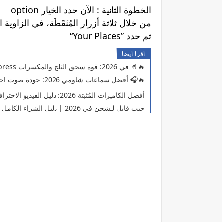
option الخطوة الثانية : الآن حدد الخيار
من خلال ثلاثة أزرار المُنَقَطَة، في الزاوي
“Your Places” ثم حدد
اقرا ايضا
أفضل 5 خلاطات كهربائية من AliExpress في 2026: قوة سحق الثلج والمكسرات 🥤🔥
أفضل سماعات شاومي 2026: جودة صوت احترافية بسعر اقتصادي 🎧🔥
أفضل الكاميرات المُثبتة 2026: دليل الفيديو الاحترافي بدون اهتزاز
أفضل 12 مصباح LED جيب قابل للشحن في 2026 | دليل الشراء الكامل