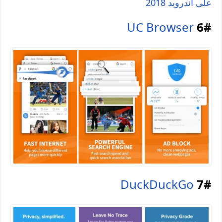
على أندرويد 2018
UC Browser
6#
DuckDuckGo
7#