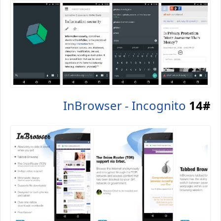
InBrowser - Incognito
14#