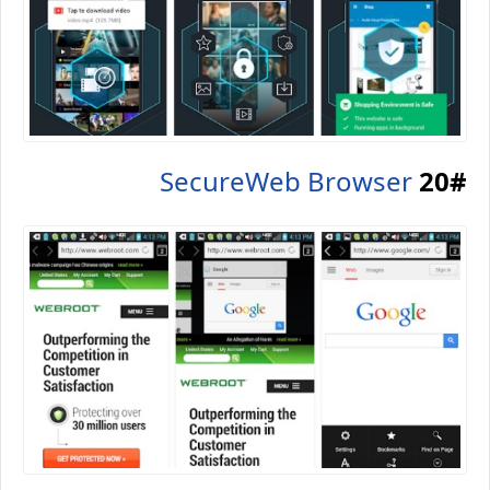
SecureWeb Browser
20#