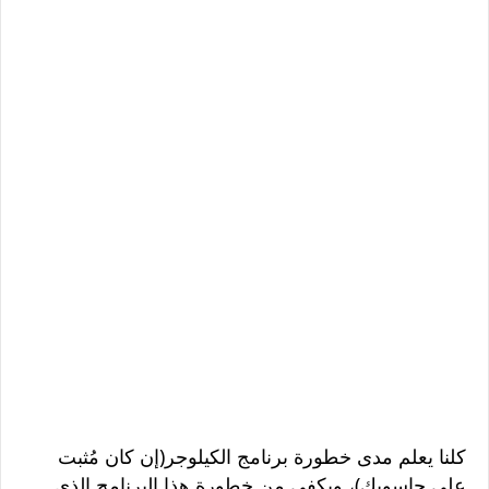
كلنا يعلم مدى خطورة برنامج الكيلوجر(إن كان مُثبت
على حاسوبك)، ويكفي من خطورة هذا البرنامج الذي