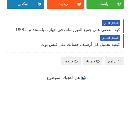
واتساب
ريدايت
لينكدين
المقال التالي
كيف تقضي على جميع الفيروسات في جهازك باستخدام الـUSB
المقال السابق
كيفية تحميل كل أرشيف حسابك على فيس بوك
برامج
حماية
ويندوز
هل اعجبك الموضوع :