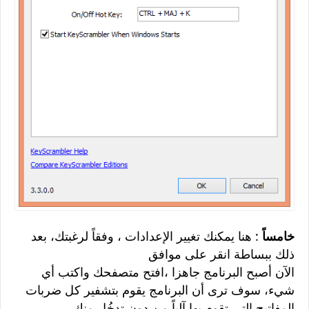
خامساً
: هنا يمكنك تغيير الإعدادات ، وفقاً لرغبتك، بعد
ذلك ببساطة انقر على موافق
الآن أصبح البرنامج جاهزا ،افتح متصفحك واكتب أي
شيء، سوف ترى أن البرنامج يقوم بتشفير كل ضربات
المفاتيح التي تقوم بها آلياً من دون تدخُلٍ منك