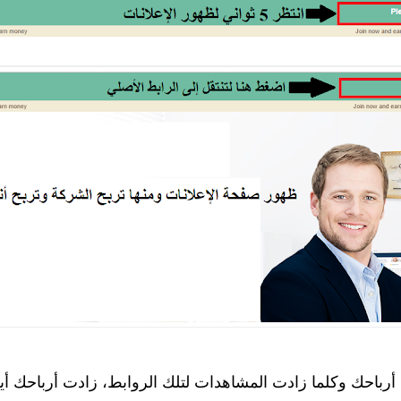
رباحك وكلما زادت المشاهدات لتلك الروابط، زادت أرباحك أي