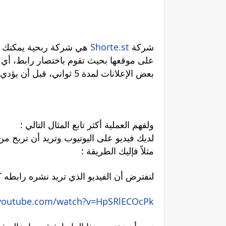
شركة
Shorte.st
هي شركة ربحية يمكنك أن تربح منها عن طريق اختصار الروابط
على موقعها بحيث تقوم باختصار رابط، أي 
بعض الإعلانات لمدة 5 ثواني، قبل أن يؤدي به إلى الرابط الحقيقي وبهذا تربح الشركة من مشاهدة هذه الإعلانات وتربح أنت أيضاً معها
: ولفهم العملية أكثر تابع المثال التالي
لديك فيديو على اليوتيوب وتريد أن تربح من
: مثلاً فإليك الطريقة
: لنفترض أن الفيديو الذي تريد نشره رابطه ك
.youtube.com/watch?v=HpSRlECOcPk