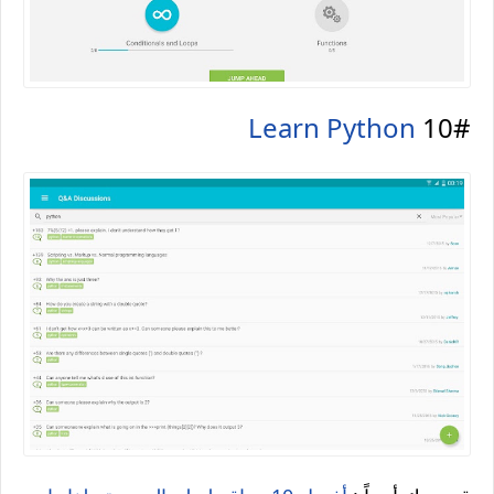
Learn Python
10#