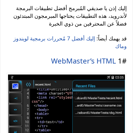
إليك إذن يا صديقي المُبرمج أفضل تطبيقات البرمجة
لأندرويد، هذه التطبيقات يحتاجها المبرمجون المبتدئون
فضلاً عن المحترفين من ذوي الخبرة
قد يهمك أيضاً:
إليك أفضل 7 مُحررات برمجية لويندوز
وماك
WebMaster’s HTML
1#