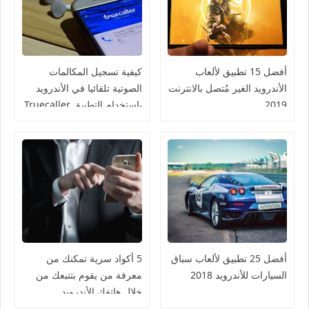
أفضل 15 تطبيق لألعاب
كيفية تسجيل المكالمات
الأندرويد الغير مُتصل بالانترنت
الصوتية تلقائيا في الأندرويد
2019
باستخدام التطبيق Truecaller
أفضل 25 تطبيق لألعاب سباق
5 أكواد سرية تمكنك من
السيارات للأندرويد 2018
معرفة من يقوم بتتبعك من
خلال هاتفك الأندرويد