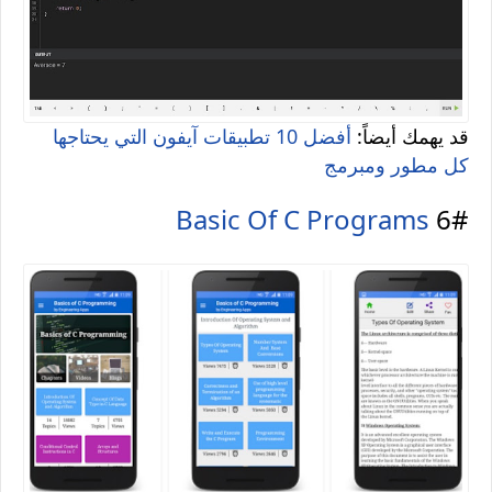
قد يهمك أيضاً:
أفضل 10 تطبيقات آيفون التي يحتاجها
كل مطور ومبرمج
Basic Of C Programs
6#