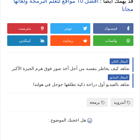
قد يهمك أيضاً :
أفضل 10 مواقع لتعلم البرمجة ولغاتها
مجانا
فيسبوك
تويتر
بنترست
واتساب
ريدايت
لينكدين
المقال التالي
شاهد كيف يخاطر بنفسه من أجل أخذ صور فوق هرم الجيزة الأكبر
المقال السابق
شاهد بالفيديو أول دراجة ذكية تطلقها جوجل في هولندا
أندرويد
برمجة
هل اعجبك الموضوع :