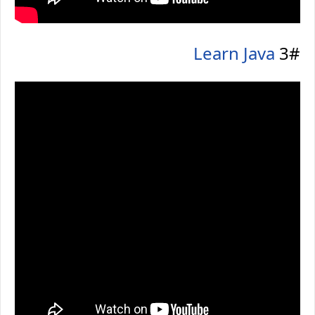
Learn Java
3#