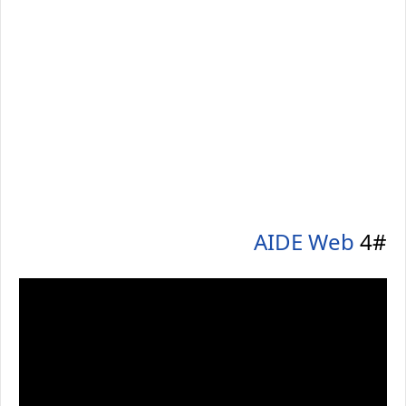
AIDE Web
4#