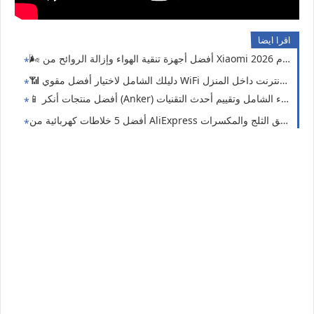
اقرا ايضا
زة تنقية الهواء وإزالة الروائح من Xiaomi لعام 2026! 🏠✨