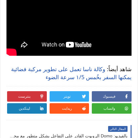
شاهد أيضاً:
وكالة ناسا تعمل على تطوير مركبة فضائية
يمكنها السفر بخُمس ١/5 سرعة الضوء
فيسبوك
تويتر
بنترست
واتساب
ريدايت
لينكدين
المقال التالي
بالفيديو: Domo الروبوت القادر على التفاعل بشكل متطور مع محيطه