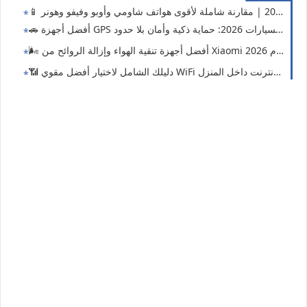
اية ذكية وأمان بلا حدود 🔒📡
زة تنقية الهواء وإزالة الروائح من Xiaomi لعام 2026! 🏠✨