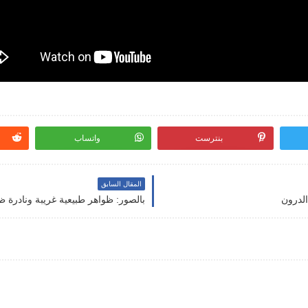
بنترست
واتساب
المقال السابق
الدرون
بالصور: ظواهر طبيعية غريبة ونادرة 