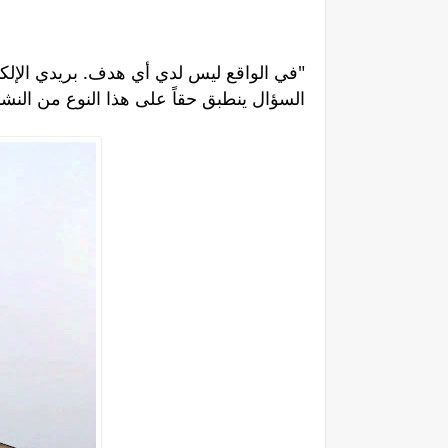
في الواقع ليس لدي أي هدف. بريدي الإلكتروني أصبح ممتلئا بالرسائل التي تسألني لماذا تفعل هذا، ولكن لا أعتقد أن هذا"
"السؤال ينطبق حقاً على هذا النوع من النش