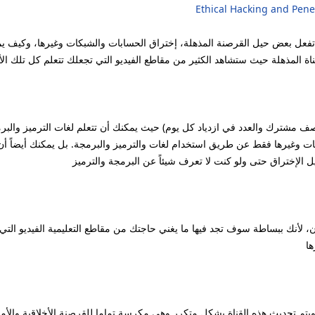
Ethical Hacking and Penet
فعل بعض حيل القرصنة المذهلة، إختراق الحسابات والشبكات وغيرها، وكيف يمكن
اة المذهلة حيث ستشاهد الكثير من مقاطع الفيديو التي تجعلك تتعلم كل تلك الأ
نصف مشترك والعدد في ازدياد كل يوم) حيث يمكنك أن تتعلم لغات الترميز والبر
غيرها فقط عن طريق استخدام لغات والترميز والبرمجة. بل يمكنك أيضاً أن تجد
 الإختراق حتى ولو كنت لا تعرف شيئاً عن البرمجة والترميز
لآن، لأنك ببساطة سوف تجد فيها ما يغني حاجتك من مقاطع التعليمية الفيديو ا
ها
تم تحديث هذه القناة بشكل متكرر وهي مكرسة تماما للقرصنة الأخلاقية والأمن 