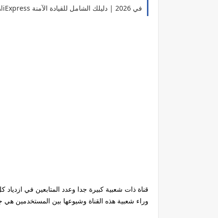
🏍️ أفضل 5 أجهزة إضاءة ليلية للدراجات على AliExpress في 2026 | دليلك الشامل للقيادة الآمنة
قناة ذات شعبية كبيرة جدا وعدد المتابعين في ازدياد ك
وراء شعبية هذه القناة وشيوعها بين المستخدمين هي ج