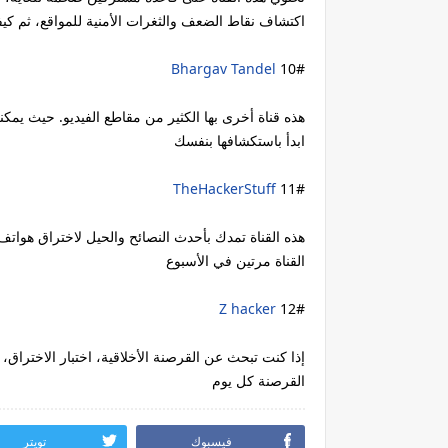
اكتشاف نقاط الضعف والثغرات الأمنية للمواقع، ثم كيف
Bhargav Tandel
10#
هذه قناة أخرى بها الكثير من مقاطع الفيديو. حيث يمكن
ابدأ باستكشافها بنفسك
TheHackerStuff
11#
هذه القناة تمدك بأحدث النصائح والحيل لاختراق هواتف
القناة مرتين في الأسبوع
Z hacker
12#
إذا كنت تبحث عن القرصنة الأخلاقية، اختبار الاختراق،
القرصنة كل يوم
فيسبوك
تويتر