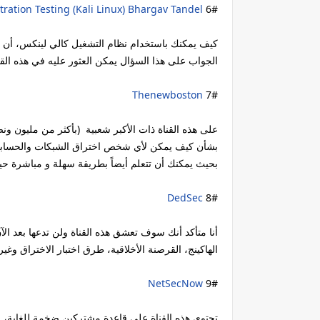
ration Testing (Kali Linux) Bhargav Tandel
6#
كيف يمكنك باستخدام نظام التشغيل كالي لينكس، أن ت
الجواب على هذا السؤال يمكن العثور عليه في هذه القن
Thenewboston
7#
على هذه القناة ذات الأكبر شعبية (بأكثر من مليون و
بشأن كيف يمكن لأي شخص اختراق الشبكات والحسابات و
بحيث يمكنك أن تتعلم أيضاً بطريقة سهلة و مباشرة حيل
DedSec
8#
أنا متأكد أنك سوف تعشق هذه القناة ولن تدعها بعد ا
الهاكينج، القرصنة الأخلاقية، طرق اختبار الاختراق وغير
NetSecNow
9#
تحتوي هذه القناة على قاعدة مشتركين ضخمة للغاية، وي