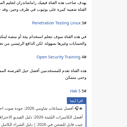
يهدف صاحب هذه القناة فيفيك راماشاندران لتعليم المه
القناة شعبية كبيرة على يوتيوب في ظرف وجيز، وقد ج
Penetration Testing Linux
3#
في هذه القناة سوف تتعلم استخدام بيئة أو منصة لينكس
والحسابات وغيرها بسهولة. لكن الدافع الرئيسي من تعل
Open Security Training
4#
هذه القناة تقدم للمستخدمين أفضل حيل القرصنة الممكنة
وحتى متمكن
Hak 5
5#
اقرا ايضا
أفضل سماعات شاومي 2026: جودة صوت احترافية بسعر اقتصادي 🎧🔥
أفضل الكاميرات المُثبتة 2026: دليل الفيديو الاحترافي بدون اهتزاز
أفضل 12 مصباح LED جيب قابل للشحن في 2026 | دليل الشراء الكامل