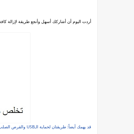
أردت اليوم أن أشاركك أسهل وأنجع طريقة لإزالة كافة
والقرص الصلب وتشفيرهما بباسورد USBقد يهمك أيضاً: طريقتان لحماية الـ