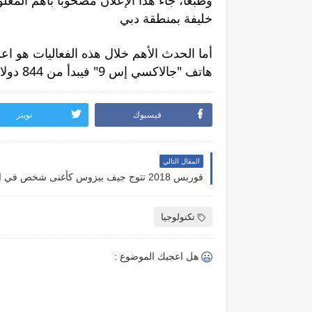
خليفة بمنطقة دبي
هاتف "جالاكسي إس 9" فيبدأ من 844 دولار أميركي (3099 درهم إماراتي)، بينما يبدأ سعر "جالاكسي إس 9 بلاس" من 3499 درهما
فيسبوك
تويتر
المقال التالي
فوربس 2018 تتوج جيف بيزوس كأغنى شخص في العالم
تكنولوجيا
هل اعجبك الموضوع :