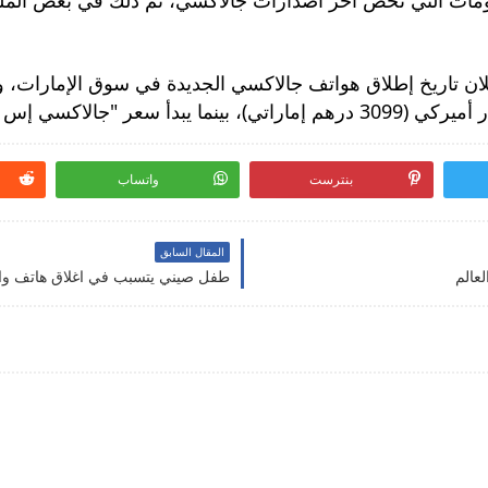
بنترست
واتساب
المقال السابق
طفل صيني يتسبب في اغلاق هاتف والدته لم