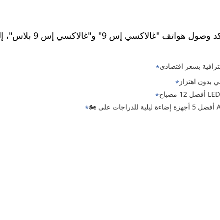
 و"غالاكسي إس 9 بلاس"، إلى منطقة الخليج العربي