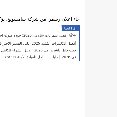
جاء اعلان رسمي من شركة سامسونغ، يؤكد وصول هواتف "غالاكسي إس 9"
اقرا ايضا
أفضل سماعات شاومي 2026: جودة صوت احترافية بسعر اقتصادي 🎧🔥
أفضل الكاميرات المُثبتة 2026: دليل الفيديو الاحترافي بدون اهتزاز
أفضل 12 مصباح LED جيب قابل للشحن في 2026 | دليل الشراء الكامل
🏍️ أفضل 5 أجهزة إضاءة ليلية للدراجات على AliExpress في 2026 | دليلك الشامل للقيادة الآمنة