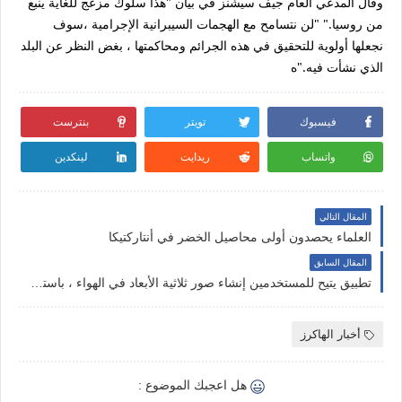
وقال المدعي العام جيف سيشنز في بيان "هذا سلوك مزعج للغاية ينبع
من روسيا." "لن نتسامح مع الهجمات السيبرانية الإجرامية ،سوف
نجعلها أولوية للتحقيق في هذه الجرائم ومحاكمتها ، بغض النظر عن البلد
الذي نشأت فيه."ه
فيسبوك
تويتر
بنترست
واتساب
ريدايت
لينكدين
المقال التالي
العلماء يحصدون أولى محاصيل الخضر في أنتاركتيكا
المقال السابق
تطبيق يتيح للمستخدمين إنشاء صور ثلاثية الأبعاد في الهواء ، باستثناء ما يراه الآخرون
أخبار الهاكرز
هل اعجبك الموضوع :