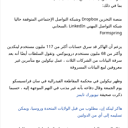
:بما في ذلك
وشبكة التواصل الإجتماعي المتوقفة حاليا Dropbox منصة التخزين
السحابي، LinkedIn شبكة التواصل المهني
Formspring
يزعم أن الهاكر قد سرق حسابات أكثر من 117 مليون مستخدم لينكدين
وأكثر من 68 مليون مستخدم دروببوكس. وتقول السلطات أيضًا أنه بعد
سرقة البيانات من الشركات الثلاث ، عمل نيكولين مع متآمرين غير
معروفين لبيع البيانات المسروقة
وظهر نيكولين في محكمة المقاطعة الفيدرالية في سان فرانسيسكو
يوم الجمعة وقال دفاعه بأنه غير مذنب في التهم الموجهة إليه ، حسبما
ذكرت صحيفة
نيويورك تايمز
هاكر لينكد إن، مطلوب من قبل الولايات المتحدة وروسيا، ويمكن
تسليمه إلى أي من الدولتين