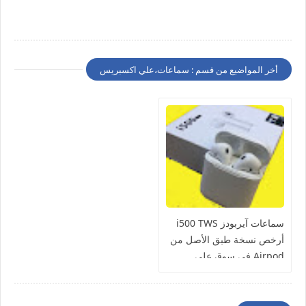
أخر المواضيع من قسم : سماعات،علي اكسبريس
سماعات آيربودز i500 TWS
أرخص نسخة طبق الأصل من
Airpod في سوق علي
اكسبريس