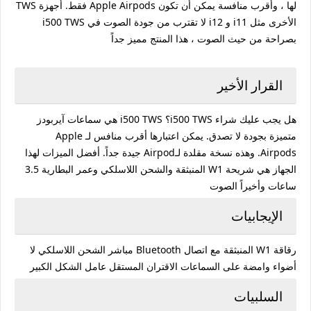
لها ، وأقرب منافسة يمكن أن تكون Apple Airpods فقط. أجهزة TWS
الأخرى مثل i11 و i12 لا تقترب من جودة الصوت في i500 TWS
بصراحة من حيث الصوت ، هذا المنتج مميز جداً
القرار الأخير
هل يجب عليك شراء i500 TWS؟ i500 TWS هي سماعات آيربودز
متميزة بجودة لا تصدق. يمكن اعتبارها أقرب منافس لـ Apple
Airpods. وهذه نسخة مقلدة لـAirpod جيدة جداً. أفضل الميزات لهذا
الجهاز هي شريحة W1 المنبثقة والشحن اللاسلكي وعمر البطارية 3.5
ساعات وأخيراً الصوت
الإيجابيات
رقاقة W1 المنبثقة مع اتصال Bluetooth مباشر الشحن اللاسلكي لا
أضواء وامضة على السماعات الاقتران المستقل عامل الشكل الكبير
السلبيات