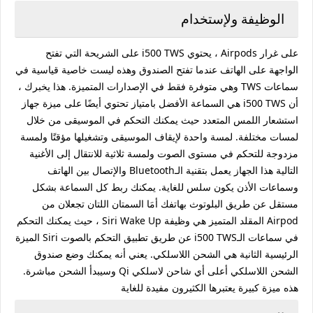
الوظيفة ولإستخدام
على غرار Airpods ، يحتوي i500 TWS على الشريحة التي تفتح
الواجهة على الهاتف عندما تفتح الصندوق وهذه ليست خاصية قياسية في
سماعات TWS وهي متوفرة فقط في الإصدارات المتميزة. هذا يخبرك ،
أن i500 TWS هي السماعة الأفضل بامتياز تحتوي أيضًا على ميزة جهاز
استشعار اللمس المتعدد حيث يمكنك التحكم في الموسيقى من خلال
لمسات مختلفة. لمسة واحدة لإيقاف الموسيقى وتشغيلها مؤقتًا ولمسة
مزدوجة للتحكم في مستوى الصوت ولمسة ثلاثية للانتقال إلى الأغنية
التالية هذا الجهاز يعمل بتقنية الـBluetooth والإتصال بين الهاتف
وسماعات الأذن يكون سلس للغاية. يمكنك ربط كل السماعة بشكل
مستقل عن طريق البلوتوث بهاتفك أمَا السمتان اللتان تجعلان من
Airpod المقلد المتميز هي وظيفة Siri Wake Up ، حيث يمكنك التحكم
في سماعات الـi500 TWS عن طريق تطبيق التحكم بالصوت Siri الميزة
الرئيسية الثانية هي الشحن اللاسلكي. يعني أنه يمكنك وضع صندوق
الشحن اللاسلكي أعلى أي شاحن لاسلكي Qi وسيبدأ الشحن مباشرة.
هذه ميزة كبيرة يعتبرها الكثيرون مفيدة للغاية