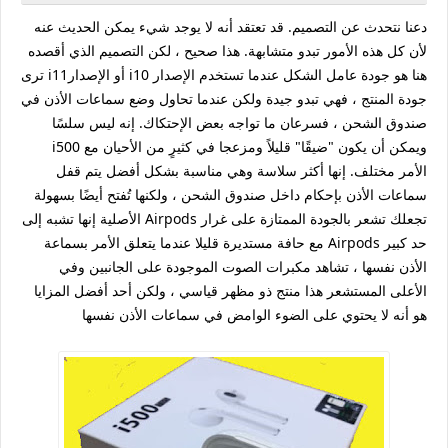
دعنا نتحدث عن التصميم. قد تعتقد أنه لا يوجد شيء يمكن الحديث عنه
لأن كل هذه الأمور تبدو متشابهة. هذا صحيح ، لكن التصميم الذي أقصده
هنا هو جودة عامل الشكل عندما تستخدم الإصدار i10 أو الإصدارi11 ترى
جودة المنتج ، فهي تبدو جيدة ولكن عندما تحاول وضع سماعات الأذن في
صندوق الشحن ، فسرعان ما تواجه بعض الإحتكاك. إنه ليس سلسًا
ويمكن أن يكون "ضيقًا" قليلاً ومزعجا في كثيرٍ من الأحيان مع i500
الأمر مختلف. إنها أكثر سلاسة وهي مناسبة بشكل أفضل يتم قفل
سماعات الأذن بإحكام داخل صندوق الشحن ، ولكنها تُفتح أيضًا بسهولة
تجعلك تشعر بالجودة الممتازة على غرار Airpods الأصلية إنها تشبه إلى
حد كبير Airpods مع حافة مستديرة قليلا عندما يتعلق الأمر بسماعة
الأذن نفسها ، تشاهد مكبرات الصوت الموجودة على الجانبين وفي
الأعلى المستشعر هذا منتج ذو مظهر قياسي ، ولكن أحد أفضل المزايا
هو أنه لا يحتوي على الضوء الوامض في سماعات الأذن نفسها