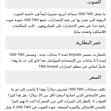
الصوت
ما يجعل i500 TWS سماعة آيربود متميزة أيضاً هي خاصية الصوت
الرهيبة التي تنفرد بها عن بقية الإصدارات. تتمتع i500 TWS بجودة صوت
رائعة جدا. في بعض الإختبارات على الميكروفون ، كانت المكالمات
اللاسلكية واضحة تمامًا
عمر البطارية
بالمقارنة..تستمر Airpods لمدة 5 ساعات جيدة ، وتستمر i500 TWS
لمدة 3.5 ساعات من الإستخدام المتواصل. هذا لائق إلى حد ما وهذا
عاملٌ ايجابي في معظم اصدارات TWS Airpod
السعر
تكلف سماعات i500 TWS عشرون دولاراً. وهذا لا يُناسب إلى حدٍ ما
بعض الأشخاص الذين اعتادوا أسعارا أقل من 20 دولارًا ، هل هذا كثير؟.
الجواب لا. بالنظر إلى الميزات التي تبرر السعر إذا كنت لا تهتم كثيرًا
بالشحن اللاسلكي والميزة المنبثقة. جودة الصوت في i500 TWS لا مثيل