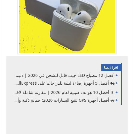
اقرا ايضا
أفضل 12 مصباح LED جيب قابل للشحن في 2026 | دليل الشراء الكامل
🏍️ أفضل 5 أجهزة إضاءة ليلية للدراجات على AliExpress في 2026 | دليلك الشامل للقيادة الآمنة
📱 أفضل 10 هواتف صينية لعام 2026 | مقارنة شاملة لأقوى هواتف شاومي وأوبو وفيفو وهونر
🚗 أفضل أجهزة GPS لتتبع السيارات 2026: حماية ذكية وأمان بلا حدود 🔒📡