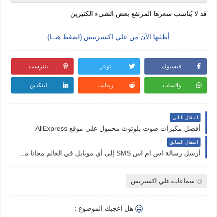
قد لا يُناسب سعرها المرتفع بعض الشيء الكثيرين
أطلبها الآن من علي اكسبريبس (اضغط هنــا)
فيسبوك
تويتر
بنترست
واتساب
ريدايت
لينكدين
المقال التالي
أفضل مكبرات صوت بلوتوث محمول على موقع AliExpress
المقال السابق
أرسل رسالة اس ام اس SMS إلى أي موبايل في العالم مجانا مع هذا التطبيق الرائع !!
سماعات،علي اكسبريس
هل اعجبك الموضوع :