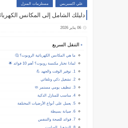
علي اكسبريس
مستلزمات المنزل
دليلك الشامل إلى المكانس الكهربائية الروبوت 2026 أفضل 20: كل ما تحتاج
06 يناير 2026
التنقل السريع
ما هي المكانس الكهربائية الروبوت؟ 🤔
لماذا تختار مكنسة روبوت؟ أهم 10 فوائد 🌟
1. توفير الوقت والجهد 💪
2. تشغيل ذكي وتلقائي
3. تنظيف يومي مستمر 🧼
4. مناسب للمنازل الذكية
5. يعمل على أنواع الأرضيات المختلفة
6. صيانة بسيطة
7. فوائد للصحة والتنفس
8. التشغيل الصامت